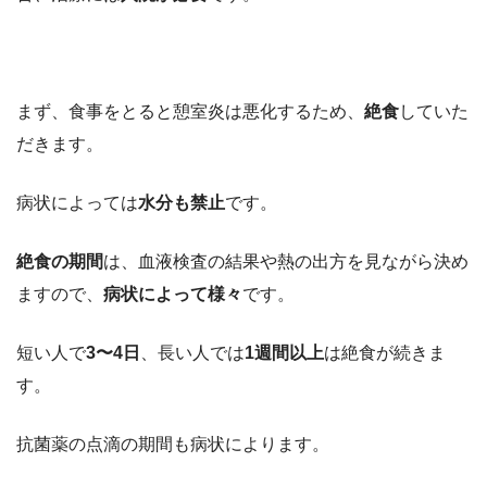
まず、食事をとると憩室炎は悪化するため、
絶食
していた
だきます。
病状によっては
水分も禁止
です。
絶食の期間
は、血液検査の結果や熱の出方を見ながら決め
ますので、
病状によって様々
です。
短い人で
3〜4日
、長い人では
1週間以上
は絶食が続きま
す。
抗菌薬の点滴の期間も病状によります。