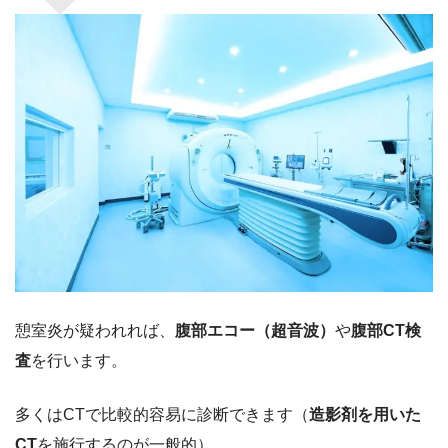
憩室炎が疑われれば、
腹部エコー（超音波）
や
腹部CT検
査
を行います。
多くはCTで比較的容易に診断できます（
造影剤を用いた
CT
を施行するのが一般的）。