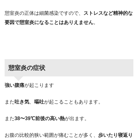
憩室炎の正体は細菌感染ですので、
ストレスなど精神的な
要因で憩室炎になることはありえません
。
憩室炎の症状
強い腹痛
が起こります
また
吐き気
、
嘔吐
が起こることもあります。
また
38〜39℃前後の高い熱
が出ます。
お腹の比較的狭い範囲が痛むことが多く、
歩いたり寝返り