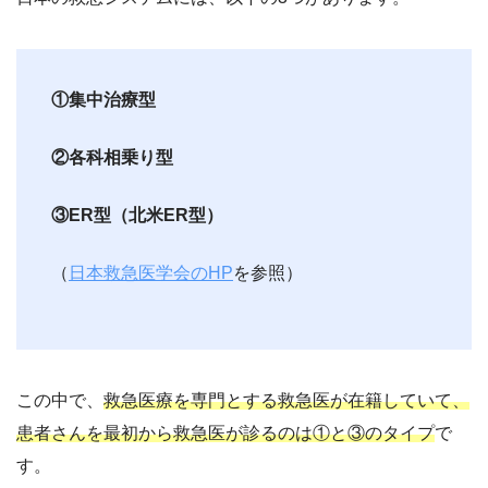
①集中治療型
②各科相乗り型
③ER型（北米ER型）
（
日本救急医学会のHP
を参照）
この中で、
救急医療を専門とする救急医が在籍していて、
患者さんを最初から救急医が診るのは①と③のタイプ
で
す。