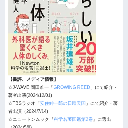
【書評、メディア情報】
☆J-WAVE 岡田准一「
GROWING REED
」にて紹介・
著者出演(2024/12/01)
☆TBSラジオ「
安住紳一郎の日曜天国
」にて紹介・著
者出演（2024/7/14)
☆ニュートンムック『
科学名著図鑑第2巻
』に選出
（2024/5/8)