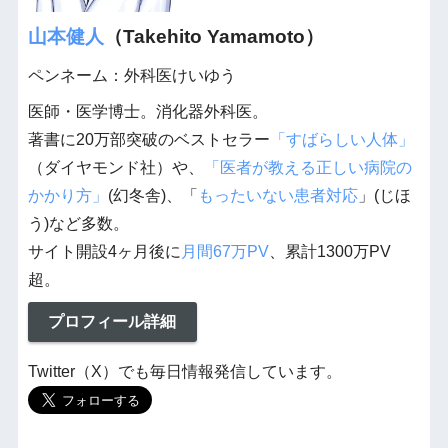
山本健人
（Takehito Yamamoto）
ペンネーム：外科医けいゆう
医師・医学博士。消化器外科医。
著書に20万部突破のベストセラー
「すばらしい人体」
（ダイヤモンド社）や、
「医者が教える正しい病院の
かかり方」
(幻冬舎)、「
もったいない患者対応
」(じほ
う)など多数。
サイト開設4ヶ月後に
月間67万PV
、累計1300万PV
超。
プロフィール詳細
Twitter（X）でも毎日情報発信しています。