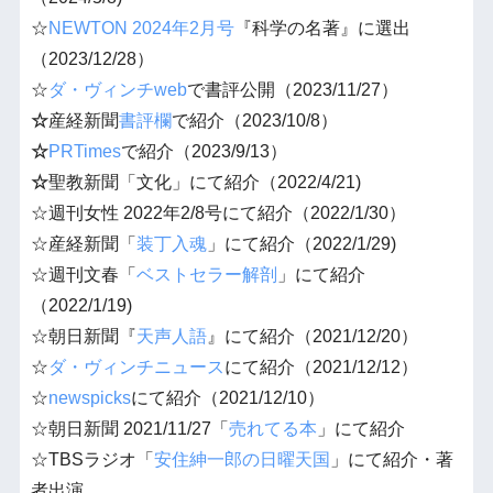
☆
NEWTON 2024年2月号
『科学の名著』に選出
（2023/12/28）
☆
ダ・ヴィンチweb
で書評公開（2023/11/27）
☆
産経新聞
書評欄
で紹介（2023/10/8）
☆
PRTimes
で紹介（2023/9/13）
☆
聖教新聞「文化」にて紹介（2022/4/21)
☆週刊女性 2022年2/8号にて紹介（2022/1/30）
☆産経新聞「
装丁入魂
」にて紹介（2022/1/29)
☆週刊
文春
「
ベストセラー解剖
」にて紹介
（2022/1/19)
☆朝日新聞『
天声人語
』にて紹介（2021/12/20）
☆
ダ・ヴィンチニュース
にて紹介（2021/12/12）
☆
newspicks
にて紹介（2021/12/10）
☆朝日新聞 2021/11/27「
売れてる本
」にて紹介
☆TBSラジオ「
安住紳一郎の日曜天国
」にて紹介・著
者出演