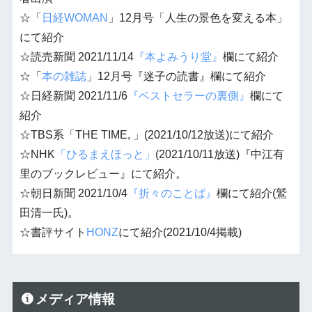
☆「
日経WOMAN
」12月号「人生の景色を変える本」
にて紹介
☆読売新聞 2021/11/14
『本よみうり堂』
欄にて紹介
☆「
本の雑誌
」12月号『迷子の読書』欄にて紹介
☆日経新聞 2021/11/6
『ベストセラーの裏側』
欄にて
紹介
☆TBS系「THE TIME, 」(2021/10/12放送)にて紹介
☆NHK
「ひるまえほっと」
(2021/10/11放送)『中江有
里のブックレビュー』にて紹介。
☆朝日新聞 2021/10/4
『折々のことば』
欄にて紹介(鷲
田清一氏)。
☆書評サイト
HONZ
にて紹介(2021/10/4掲載)
メディア情報