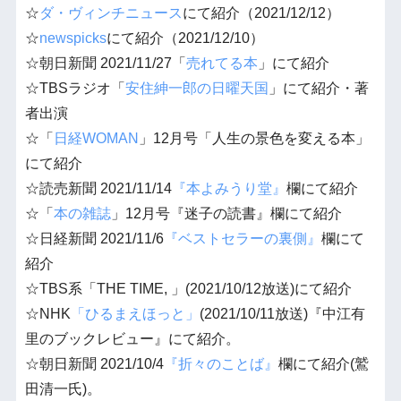
☆
ダ・ヴィンチニュース
にて紹介（2021/12/12）
☆
newspicks
にて紹介（2021/12/10）
☆朝日新聞 2021/11/27「
売れてる本
」にて紹介
☆TBSラジオ「
安住紳一郎の日曜天国
」にて紹介・著
者出演
☆「
日経WOMAN
」12月号「人生の景色を変える本」
にて紹介
☆読売新聞 2021/11/14
『本よみうり堂』
欄にて紹介
☆「
本の雑誌
」12月号『迷子の読書』欄にて紹介
☆日経新聞 2021/11/6
『ベストセラーの裏側』
欄にて
紹介
☆TBS系「THE TIME, 」(2021/10/12放送)にて紹介
☆NHK
「ひるまえほっと」
(2021/10/11放送)『中江有
里のブックレビュー』にて紹介。
☆朝日新聞 2021/10/4
『折々のことば』
欄にて紹介(鷲
田清一氏)。