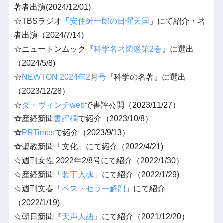
著者出演(2024/12/01)
☆TBSラジオ「
安住紳一郎の日曜天国
」にて紹介・著
者出演（2024/7/14)
☆ニュートンムック『
科学名著図鑑第2巻
』に選出
（2024/5/8)
☆
NEWTON 2024年2月号
『科学の名著』に選出
（2023/12/28）
☆
ダ・ヴィンチweb
で書評公開（2023/11/27）
☆
産経新聞
書評欄
で紹介（2023/10/8）
☆
PRTimes
で紹介（2023/9/13）
☆
聖教新聞「文化」にて紹介（2022/4/21)
☆週刊女性 2022年2/8号にて紹介（2022/1/30）
☆産経新聞「
装丁入魂
」にて紹介（2022/1/29)
☆週刊
文春
「
ベストセラー解剖
」にて紹介
（2022/1/19)
☆朝日新聞『
天声人語
』にて紹介（2021/12/20）