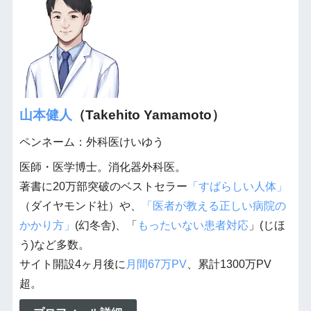
山本健人
（Takehito Yamamoto）
ペンネーム：外科医けいゆう
医師・医学博士。消化器外科医。
著書に20万部突破のベストセラー
「すばらしい人体」
（ダイヤモンド社）や、
「医者が教える正しい病院の
かかり方」
(幻冬舎)、「
もったいない患者対応
」(じほ
う)など多数。
サイト開設4ヶ月後に
月間67万PV
、累計1300万PV
超。