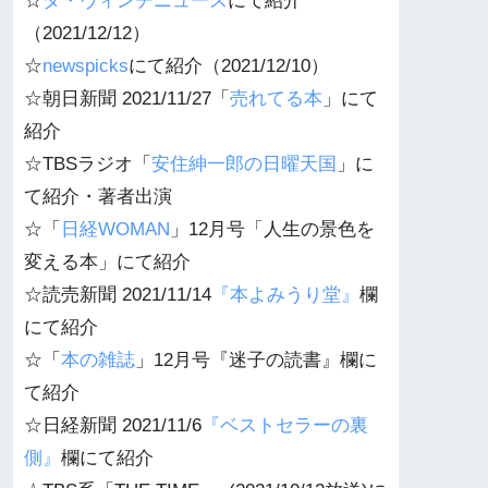
☆
ダ・ヴィンチニュース
にて紹介
（2021/12/12）
☆
newspicks
にて紹介（2021/12/10）
☆朝日新聞 2021/11/27「
売れてる本
」にて
紹介
☆TBSラジオ「
安住紳一郎の日曜天国
」に
て紹介・著者出演
☆「
日経WOMAN
」12月号「人生の景色を
変える本」にて紹介
☆読売新聞 2021/11/14
『本よみうり堂』
欄
にて紹介
☆「
本の雑誌
」12月号『迷子の読書』欄に
て紹介
☆日経新聞 2021/11/6
『ベストセラーの裏
側』
欄にて紹介