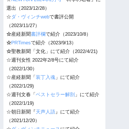
選出（2023/12/28）
☆
ダ・ヴィンチweb
で書評公開
（2023/11/27）
☆
産経新聞
書評欄
で紹介（2023/10/8）
☆
PRTimes
で紹介（2023/9/13）
☆
聖教新聞「文化」にて紹介（2022/4/21)
☆週刊女性 2022年2/8号にて紹介
（2022/1/30）
☆産経新聞「
装丁入魂
」にて紹介
（2022/1/29)
☆週刊
文春
「
ベストセラー解剖
」にて紹介
（2022/1/19)
☆朝日新聞『
天声人語
』にて紹介
（2021/12/20）