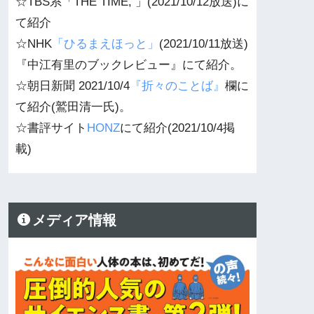
☆TBS系「THE TIME, 」(2021/10/12放送)に
て紹介
☆NHK
「ひるまえほっと」
(2021/10/11放送)
『中江有里のブックレビュー』にて紹介。
☆朝日新聞 2021/10/4
『折々のことば』
欄に
て紹介(鷲田清一氏)。
☆書評サイト
HONZ
にて紹介(2021/10/4掲
載)
メディア情報