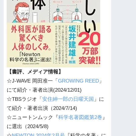
【書評、メディア情報】
☆J-WAVE 岡田准一「
GROWING REED
」
にて紹介・著者出演(2024/12/01)
☆TBSラジオ「
安住紳一郎の日曜天国
」に
て紹介・著者出演（2024/7/14)
☆ニュートンムック『
科学名著図鑑第2巻
』
に選出（2024/5/8)
☆
NEWTON 2024年2月号
『科学の名著』に