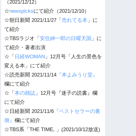
（2021/12/12）
☆
newspicks
にて紹介（2021/12/10）
☆朝日新聞 2021/11/27「
売れてる本
」に
て紹介
☆TBSラジオ「
安住紳一郎の日曜天国
」に
て紹介・著者出演
☆「
日経WOMAN
」12月号「人生の景色を
変える本」にて紹介
☆読売新聞 2021/11/14
『本よみうり堂』
欄にて紹介
☆「
本の雑誌
」12月号『迷子の読書』欄
にて紹介
☆日経新聞 2021/11/6
『ベストセラーの裏
側』
欄にて紹介
☆TBS系「THE TIME, 」(2021/10/12放送)