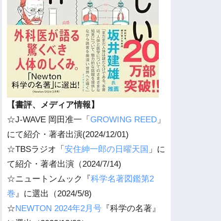
【書評、メディア情報】
☆J-WAVE 岡田准一「
GROWING REED
」
にて紹介・著者出演(2024/12/01)
☆TBSラジオ「
安住紳一郎の日曜天国
」に
て紹介・著者出演（2024/7/14)
☆ニュートンムック『
科学名著図鑑第2
巻
』に選出（2024/5/8)
☆
NEWTON 2024年2月号
『科学の名著』