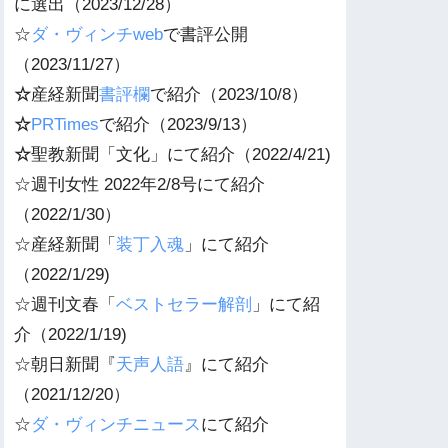
に選出（2023/12/28）
☆
ダ・ヴィンチweb
で書評公開
（2023/11/27）
☆
産経新聞
書評欄
で紹介（2023/10/8）
☆
PRTimes
で紹介（2023/9/13）
☆
聖教新聞「文化」にて紹介（2022/4/21)
☆週刊女性 2022年2/8号にて紹介
（2022/1/30）
☆産経新聞「
装丁入魂
」にて紹介
（2022/1/29)
☆週刊
文春
「
ベストセラー解剖
」にて紹
介（2022/1/19)
☆朝日新聞『
天声人語
』にて紹介
（2021/12/20）
☆
ダ・ヴィンチニュース
にて紹介