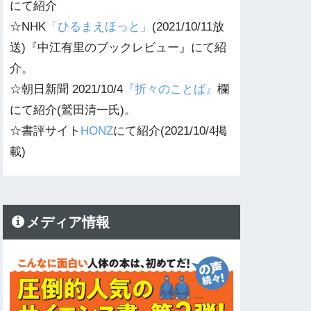
にて紹介
☆NHK
「ひるまえほっと」
(2021/10/11放
送)『中江有里のブックレビュー』にて紹
介。
☆朝日新聞 2021/10/4
『折々のことば』
欄
にて紹介(鷲田清一氏)。
☆書評サイト
HONZ
にて紹介(2021/10/4掲
載)
メディア情報