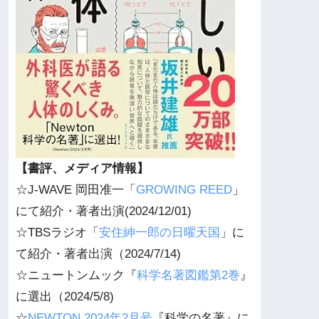
【書評、メディア情報】
☆J-WAVE 岡田准一「
GROWING REED
」
にて紹介・著者出演(2024/12/01)
☆TBSラジオ「
安住紳一郎の日曜天国
」に
て紹介・著者出演（2024/7/14)
☆ニュートンムック『
科学名著図鑑第2巻
』
に選出（2024/5/8)
☆
NEWTON 2024年2月号
『科学の名著』に