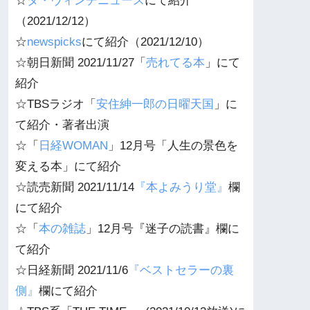
☆
ダ・ヴィンチニュース
にて紹介
（2021/12/12）
☆
newspicks
にて紹介（2021/12/10）
☆朝日新聞 2021/11/27「
売れてる本
」にて
紹介
☆TBSラジオ「
安住紳一郎の日曜天国
」に
て紹介・著者出演
☆「
日経WOMAN
」12月号「人生の景色を
変える本」にて紹介
☆読売新聞 2021/11/14
『本よみうり堂』
欄
にて紹介
☆「
本の雑誌
」12月号『迷子の読書』欄に
て紹介
☆日経新聞 2021/11/6
『ベストセラーの裏
側』
欄にて紹介