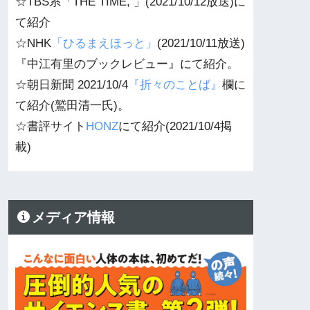
☆TBS系「THE TIME, 」(2021/10/12放送)に
て紹介
☆NHK
「ひるまえほっと」
(2021/10/11放送)
『中江有里のブックレビュー』にて紹介。
☆朝日新聞 2021/10/4
『折々のことば』
欄に
て紹介(鷲田清一氏)。
☆書評サイト
HONZ
にて紹介(2021/10/4掲
載)
メディア情報