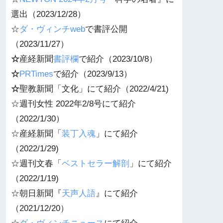
選出（2023/12/28）
☆
ダ・ヴィンチweb
で書評公開
（2023/11/27）
☆
産経新聞
書評欄
で紹介（2023/10/8）
☆
PRTimes
で紹介（2023/9/13）
☆
聖教新聞「文化」にて紹介（2022/4/21)
☆週刊女性 2022年2/8号にて紹介
（2022/1/30）
☆産経新聞「
装丁入魂
」にて紹介
（2022/1/29)
☆週刊
文春
「
ベストセラー解剖
」にて紹介
（2022/1/19)
☆朝日新聞『
天声人語
』にて紹介
（2021/12/20）