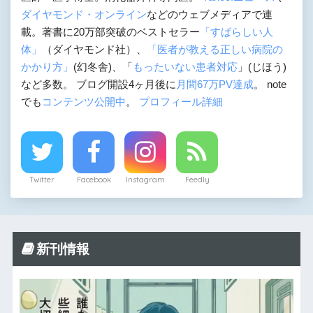
ダイヤモンド・オンライン
などのウェブメディアで連
載。著書に20万部突破のベストセラー
「すばらしい人
体」
（ダイヤモンド社）、
「医者が教える正しい病院の
かかり方」
(幻冬舎)、「
もったいない患者対応
」(じほう)
など多数。 ブログ開設4ヶ月後に
月間67万PV達成
。 note
でも
コンテンツ公開中
。
プロフィール詳細
Twitter
Facebook
Instagram
Feedly
新刊情報