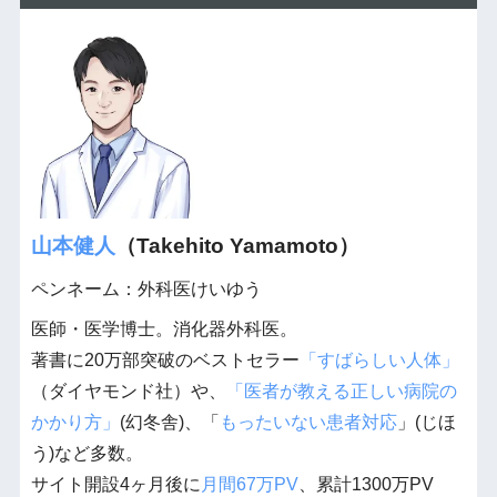
山本健人
（Takehito Yamamoto）
ペンネーム：外科医けいゆう
医師・医学博士。消化器外科医。
著書に20万部突破のベストセラー
「すばらしい人体」
（ダイヤモンド社）や、
「医者が教える正しい病院の
かかり方」
(幻冬舎)、「
もったいない患者対応
」(じほ
う)など多数。
サイト開設4ヶ月後に
月間67万PV
、累計1300万PV