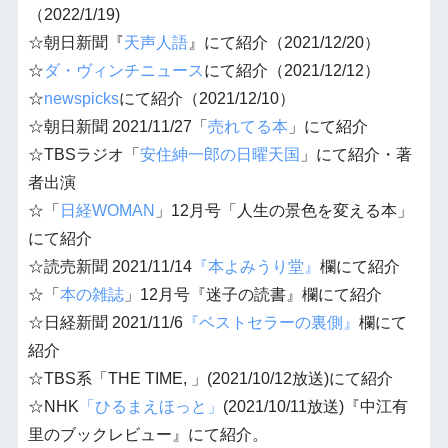
（2022/1/19)
☆朝日新聞『
天声人語
』にて紹介（2021/12/20）
☆
ダ・ヴィンチニュース
にて紹介（2021/12/12）
☆
newspicks
にて紹介（2021/12/10）
☆朝日新聞 2021/11/27「
売れてる本
」にて紹介
☆TBSラジオ「
安住紳一郎の日曜天国
」にて紹介・著
者出演
☆「
日経WOMAN
」12月号「人生の景色を変える本」
にて紹介
☆読売新聞 2021/11/14
『本よみうり堂』
欄にて紹介
☆「
本の雑誌
」12月号『迷子の読書』欄にて紹介
☆日経新聞 2021/11/6
『ベストセラーの裏側』
欄にて
紹介
☆TBS系「THE TIME, 」(2021/10/12放送)にて紹介
☆NHK
「ひるまえほっと」
(2021/10/11放送)『中江有
里のブックレビュー』にて紹介。