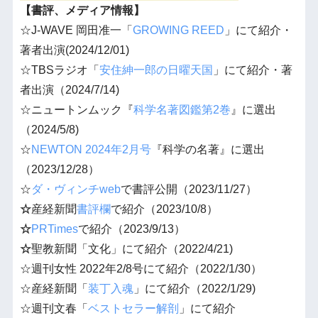
【書評、メディア情報】
☆J-WAVE 岡田准一「
GROWING REED
」にて紹介・
著者出演(2024/12/01)
☆TBSラジオ「
安住紳一郎の日曜天国
」にて紹介・著
者出演（2024/7/14)
☆ニュートンムック『
科学名著図鑑第2巻
』に選出
（2024/5/8)
☆
NEWTON 2024年2月号
『科学の名著』に選出
（2023/12/28）
☆
ダ・ヴィンチweb
で書評公開（2023/11/27）
☆
産経新聞
書評欄
で紹介（2023/10/8）
☆
PRTimes
で紹介（2023/9/13）
☆
聖教新聞「文化」にて紹介（2022/4/21)
☆週刊女性 2022年2/8号にて紹介（2022/1/30）
☆産経新聞「
装丁入魂
」にて紹介（2022/1/29)
☆週刊
文春
「
ベストセラー解剖
」にて紹介