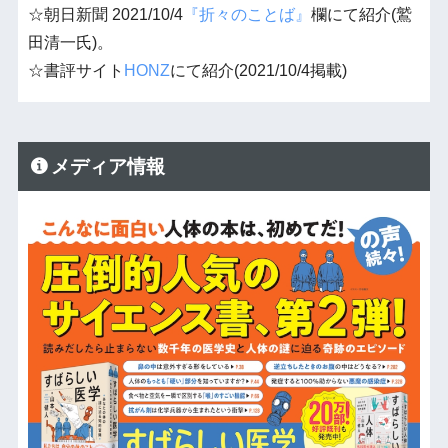
☆朝日新聞 2021/10/4
『折々のことば』
欄にて紹介(鷲
田清一氏)。
☆書評サイト
HONZ
にて紹介(2021/10/4掲載)
メディア情報