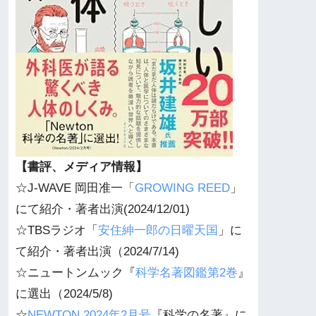
【書評、メディア情報】
☆J-WAVE 岡田准一「
GROWING REED
」
にて紹介・著者出演(2024/12/01)
☆TBSラジオ「
安住紳一郎の日曜天国
」に
て紹介・著者出演（2024/7/14)
☆ニュートンムック『
科学名著図鑑第2巻
』
に選出（2024/5/8)
☆
NEWTON 2024年2月号
『科学の名著』に