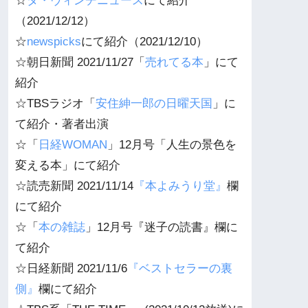
☆
ダ・ヴィンチニュース
にて紹介
（2021/12/12）
☆
newspicks
にて紹介（2021/12/10）
☆朝日新聞 2021/11/27「
売れてる本
」にて
紹介
☆TBSラジオ「
安住紳一郎の日曜天国
」に
て紹介・著者出演
☆「
日経WOMAN
」12月号「人生の景色を
変える本」にて紹介
☆読売新聞 2021/11/14
『本よみうり堂』
欄
にて紹介
☆「
本の雑誌
」12月号『迷子の読書』欄に
て紹介
☆日経新聞 2021/11/6
『ベストセラーの裏
側』
欄にて紹介