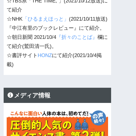
☆TBS系「THE TIME, 」(2021/10/12放送)に
て紹介
☆NHK
「ひるまえほっと」
(2021/10/11放送)
『中江有里のブックレビュー』にて紹介。
☆朝日新聞 2021/10/4
『折々のことば』
欄に
て紹介(鷲田清一氏)。
☆書評サイト
HONZ
にて紹介(2021/10/4掲
載)
メディア情報