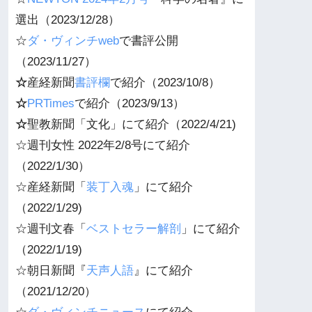
選出（2023/12/28）
☆
ダ・ヴィンチweb
で書評公開
（2023/11/27）
☆
産経新聞
書評欄
で紹介（2023/10/8）
☆
PRTimes
で紹介（2023/9/13）
☆
聖教新聞「文化」にて紹介（2022/4/21)
☆週刊女性 2022年2/8号にて紹介
（2022/1/30）
☆産経新聞「
装丁入魂
」にて紹介
（2022/1/29)
☆週刊
文春
「
ベストセラー解剖
」にて紹介
（2022/1/19)
☆朝日新聞『
天声人語
』にて紹介
（2021/12/20）