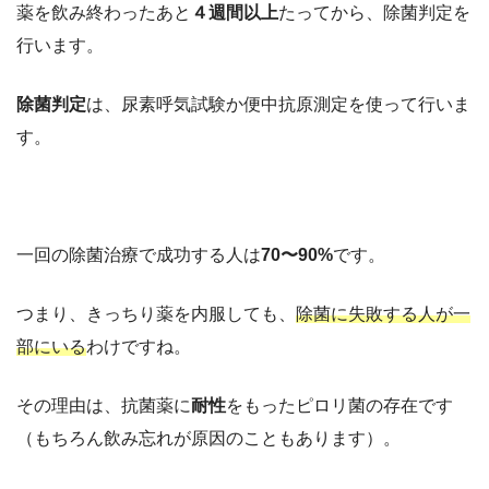
薬を飲み終わったあと
４週間以上
たってから、除菌判定を
行います。
除菌判定
は、尿素呼気試験か便中抗原測定を使って行いま
す。
一回の除菌治療で成功する人は
70〜90%
です。
つまり、きっちり薬を内服しても、
除菌に失敗する人が一
部にいる
わけですね。
その理由は、抗菌薬に
耐性
をもったピロリ菌の存在です
（もちろん飲み忘れが原因のこともあります）。