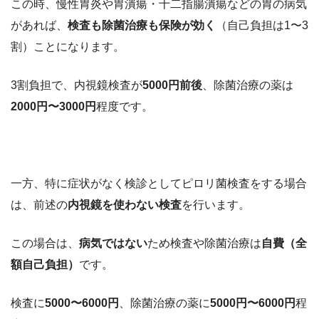
この時、慢性胃炎や胃潰瘍・十二指腸潰瘍などの胃の病気
があれば、
検査も除菌治療も保険が効く
（自己負担は1〜3
割）ことになります。
3割負担で、内視鏡検査が
5000円前後
、除菌治療の薬は
2000円〜3000円
程度です。
一方、特に症状がなく検診としてピロリ菌検査をする場合
は、前述の
内視鏡を使わない検査
を行います。
この場合は、
病気ではない
ため検査や除菌治療は
自費（全
額自己負担）
です。
検査に
5000〜6000円
、除菌治療の薬に
5000円〜6000円
程