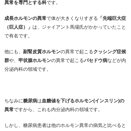
異常を専門とする科
です。
成長ホルモンの異常
で体が大きくなりすぎる
「先端巨大症
（巨人症）」
は、ジャイアント馬場氏がかかっていたこと
で有名です。
他にも、
副腎皮質ホルモン
の異常で起こる
クッシング症候
群
や、
甲状腺ホルモン
の異常で起こる
バセドウ病
などが内
分泌内科の領域です。
ちなみに
糖尿病
は
血糖値を下げるホルモン(インスリン)の
異常
ですから、これも内分泌内科の領域です。
しかし、糖尿病患者は他のホルモン異常の病気と比べると