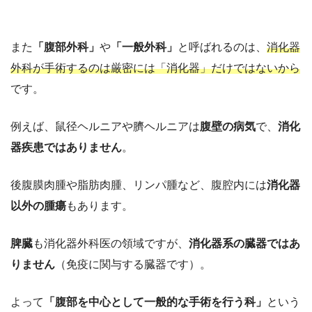
また
「腹部外科」
や
「一般外科」
と呼ばれるのは、
消化器
外科が手術するのは厳密には「消化器」だけではないから
です。
例えば、鼠径ヘルニアや臍ヘルニアは
腹壁の病気
で、
消化
器疾患ではありません
。
後腹膜肉腫や脂肪肉腫、リンパ腫など、腹腔内には
消化器
以外の腫瘍
もあります。
脾臓
も消化器外科医の領域ですが、
消化器系の臓器ではあ
りません
（免疫に関与する臓器です）。
よって
「腹部を中心として一般的な手術を行う科」
という