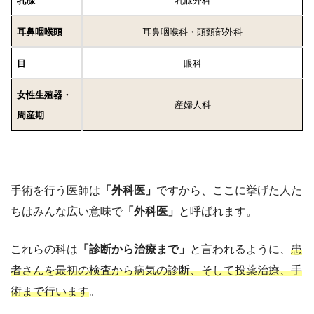
乳腺
乳腺外科
耳鼻咽喉頭
耳鼻咽喉科・頭頸部外科
目
眼科
女性生殖器・
産婦人科
周産期
手術を行う医師は
「外科医」
ですから、ここに挙げた人た
ちはみんな広い意味で
「外科医」
と呼ばれます。
これらの科は
「診断から治療まで」
と言われるように、
患
者さんを最初の検査から病気の診断、そして投薬治療、手
術まで行います
。