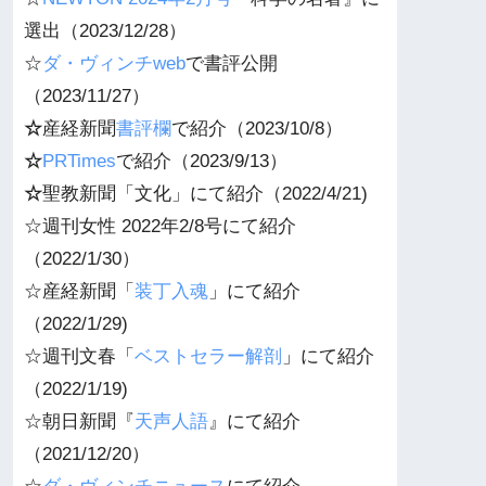
選出（2023/12/28）
☆
ダ・ヴィンチweb
で書評公開
（2023/11/27）
☆
産経新聞
書評欄
で紹介（2023/10/8）
☆
PRTimes
で紹介（2023/9/13）
☆
聖教新聞「文化」にて紹介（2022/4/21)
☆週刊女性 2022年2/8号にて紹介
（2022/1/30）
☆産経新聞「
装丁入魂
」にて紹介
（2022/1/29)
☆週刊
文春
「
ベストセラー解剖
」にて紹介
（2022/1/19)
☆朝日新聞『
天声人語
』にて紹介
（2021/12/20）