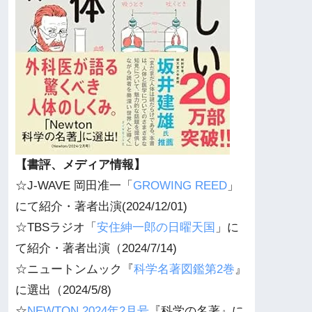
【書評、メディア情報】
☆J-WAVE 岡田准一「
GROWING REED
」
にて紹介・著者出演(2024/12/01)
☆TBSラジオ「
安住紳一郎の日曜天国
」に
て紹介・著者出演（2024/7/14)
☆ニュートンムック『
科学名著図鑑第2巻
』
に選出（2024/5/8)
☆
NEWTON 2024年2月号
『科学の名著』に