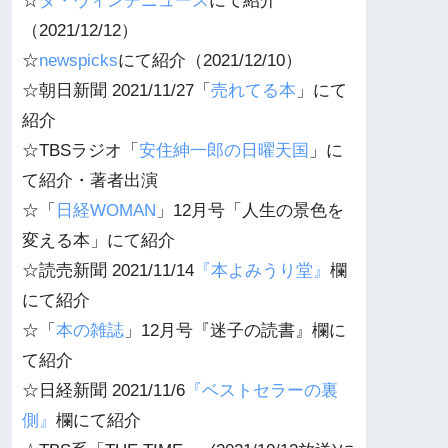
☆
ダ・ヴィンチニュース
にて紹介
（2021/12/12）
☆
newspicks
にて紹介（2021/12/10）
☆朝日新聞 2021/11/27「
売れてる本
」にて
紹介
☆TBSラジオ「
安住紳一郎の日曜天国
」に
て紹介・著者出演
☆「
日経WOMAN
」12月号「人生の景色を
変える本」にて紹介
☆読売新聞 2021/11/14
『本よみうり堂』
欄
にて紹介
☆「
本の雑誌
」12月号『迷子の読書』欄に
て紹介
☆日経新聞 2021/11/6
『ベストセラーの裏
側』
欄にて紹介