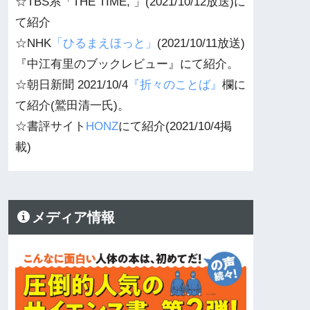
☆TBS系「THE TIME, 」(2021/10/12放送)に
て紹介
☆NHK
「ひるまえほっと」
(2021/10/11放送)
『中江有里のブックレビュー』にて紹介。
☆朝日新聞 2021/10/4
『折々のことば』
欄に
て紹介(鷲田清一氏)。
☆書評サイト
HONZ
にて紹介(2021/10/4掲
載)
メディア情報