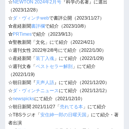
☆
NEWTON 2024年2月号
『科学の名著』に選出
（2023/12/28）
☆
ダ・ヴィンチweb
で書評公開（2023/11/27）
☆
産経新聞
書評欄
で紹介（2023/10/8）
☆
PRTimes
で紹介（2023/9/13）
☆
聖教新聞「文化」にて紹介（2022/4/21)
☆週刊女性 2022年2/8号にて紹介（2022/1/30）
☆産経新聞「
装丁入魂
」にて紹介（2022/1/29)
☆週刊
文春
「
ベストセラー解剖
」にて紹介
（2022/1/19)
☆朝日新聞『
天声人語
』にて紹介（2021/12/20）
☆
ダ・ヴィンチニュース
にて紹介（2021/12/12）
☆
newspicks
にて紹介（2021/12/10）
☆朝日新聞 2021/11/27「
売れてる本
」にて紹介
☆TBSラジオ「
安住紳一郎の日曜天国
」にて紹介・著
者出演