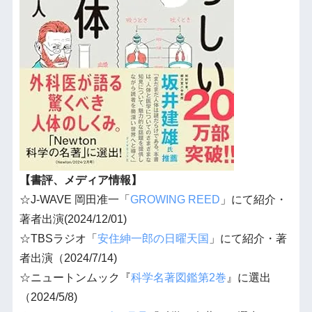
【書評、メディア情報】
☆J-WAVE 岡田准一「
GROWING REED
」にて紹介・
著者出演(2024/12/01)
☆TBSラジオ「
安住紳一郎の日曜天国
」にて紹介・著
者出演（2024/7/14)
☆ニュートンムック『
科学名著図鑑第2巻
』に選出
（2024/5/8)