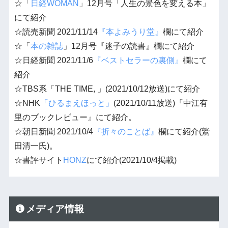
☆「
日経WOMAN
」12月号「人生の景色を変える本」
にて紹介
☆読売新聞 2021/11/14
『本よみうり堂』
欄にて紹介
☆「
本の雑誌
」12月号『迷子の読書』欄にて紹介
☆日経新聞 2021/11/6
『ベストセラーの裏側』
欄にて
紹介
☆TBS系「THE TIME, 」(2021/10/12放送)にて紹介
☆NHK
「ひるまえほっと」
(2021/10/11放送)『中江有
里のブックレビュー』にて紹介。
☆朝日新聞 2021/10/4
『折々のことば』
欄にて紹介(鷲
田清一氏)。
☆書評サイト
HONZ
にて紹介(2021/10/4掲載)
メディア情報