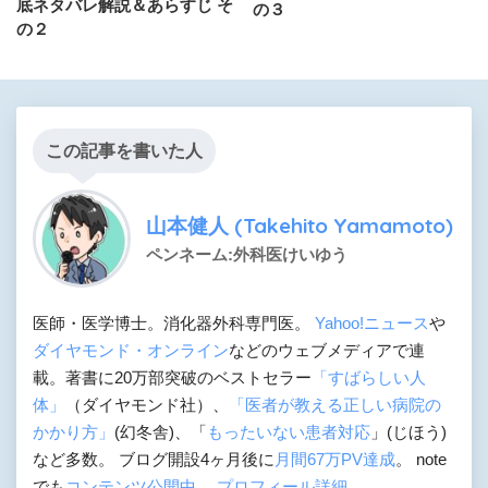
底ネタバレ解説＆あらすじ そ
の３
の２
この記事を書いた人
山本健人 (Takehito Yamamoto)
ペンネーム:外科医けいゆう
医師・医学博士。消化器外科専門医。
Yahoo!ニュース
や
ダイヤモンド・オンライン
などのウェブメディアで連
載。著書に20万部突破のベストセラー
「すばらしい人
体」
（ダイヤモンド社）、
「医者が教える正しい病院の
かかり方」
(幻冬舎)、「
もったいない患者対応
」(じほう)
など多数。 ブログ開設4ヶ月後に
月間67万PV達成
。 note
でも
コンテンツ公開中
。
プロフィール詳細