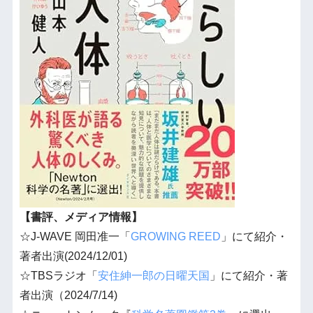
【書評、メディア情報】
☆J-WAVE 岡田准一「
GROWING REED
」にて紹介・
著者出演(2024/12/01)
☆TBSラジオ「
安住紳一郎の日曜天国
」にて紹介・著
者出演（2024/7/14)