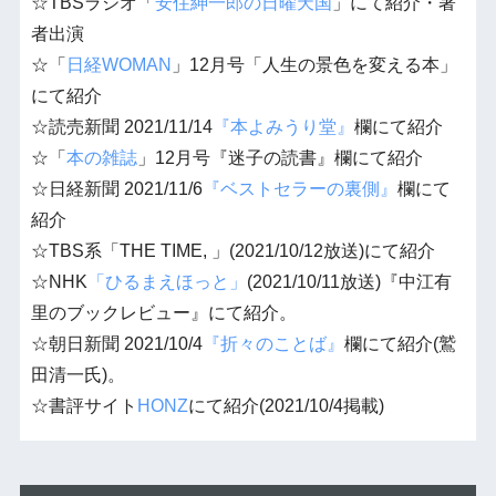
☆TBSラジオ「
安住紳一郎の日曜天国
」にて紹介・著
者出演
☆「
日経WOMAN
」12月号「人生の景色を変える本」
にて紹介
☆読売新聞 2021/11/14
『本よみうり堂』
欄にて紹介
☆「
本の雑誌
」12月号『迷子の読書』欄にて紹介
☆日経新聞 2021/11/6
『ベストセラーの裏側』
欄にて
紹介
☆TBS系「THE TIME, 」(2021/10/12放送)にて紹介
☆NHK
「ひるまえほっと」
(2021/10/11放送)『中江有
里のブックレビュー』にて紹介。
☆朝日新聞 2021/10/4
『折々のことば』
欄にて紹介(鷲
田清一氏)。
☆書評サイト
HONZ
にて紹介(2021/10/4掲載)