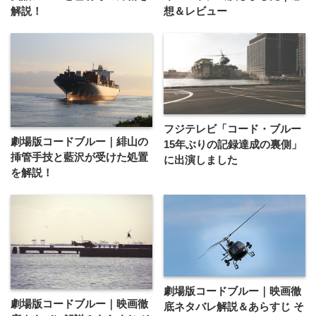
解説！
想＆レビュー
フジテレビ「コード・ブルー
劇場版コードブルー｜緋山の
15年ぶりの記録達成の裏側」
挿管手技と藍沢が受けた処置
に出演しました
を解説！
劇場版コードブルー｜映画徹
劇場版コードブルー｜映画徹
底ネタバレ解説＆あらすじ そ