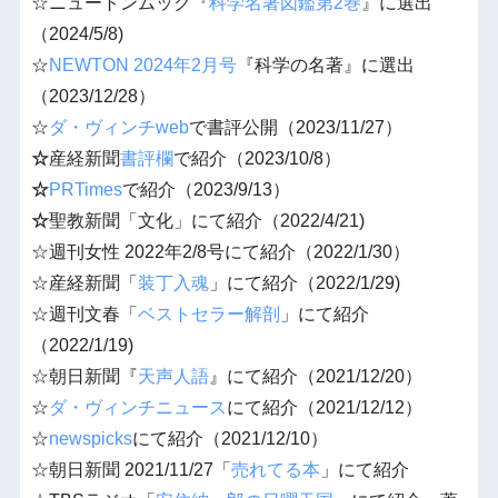
☆ニュートンムック『
科学名著図鑑第2巻
』に選出
（2024/5/8)
☆
NEWTON 2024年2月号
『科学の名著』に選出
（2023/12/28）
☆
ダ・ヴィンチweb
で書評公開（2023/11/27）
☆
産経新聞
書評欄
で紹介（2023/10/8）
☆
PRTimes
で紹介（2023/9/13）
☆
聖教新聞「文化」にて紹介（2022/4/21)
☆週刊女性 2022年2/8号にて紹介（2022/1/30）
☆産経新聞「
装丁入魂
」にて紹介（2022/1/29)
☆週刊
文春
「
ベストセラー解剖
」にて紹介
（2022/1/19)
☆朝日新聞『
天声人語
』にて紹介（2021/12/20）
☆
ダ・ヴィンチニュース
にて紹介（2021/12/12）
☆
newspicks
にて紹介（2021/12/10）
☆朝日新聞 2021/11/27「
売れてる本
」にて紹介