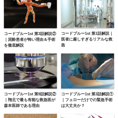
コードブルー1st 第1話解説｜
コードブルー1st 第3話解説②
医者に厳しすぎるリアルな救
｜泥酔患者が怖い理由＆手術
急
を徹底解説
コードブルー1st 第9話解説②
コードブルー1st 第3話解説①
｜翔北で最も有能な救急医が
｜フェローだけでの緊急手術
森本医師である理由
は大丈夫か？