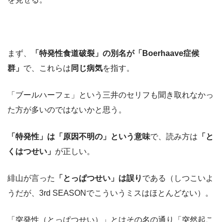
まず、
「特発性食道破裂」
の別名が「Boerhaave症候
群」
で、これらは
同じ病気
を指す。
「ブールハーフェ」という三井のセリフも聞き取れなかっ
た方が多いのではないかと思う。
「特発性」は「原因不明の」という意味
で、読み方は
「と
くはつせい」
が正しい。
緋山が言った
「とっぱつせい」は誤り
である（しつこいよ
うだが、3rd SEASONでこういうミスはほとんどない）。
「突発性（とっぱつせい）」とはその名の通り「突然起こ