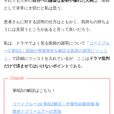
それでも三井の
自分への謙虚な姿勢や優れた人柄
は、医師
として非常に大切だと私は思う。
患者さんに対する説明の仕方はともかく、気持ちの持ちよ
うには見習うところがあると言って良いだろう。
私は、ドラマでよく見る医師の謝罪について「
コードブル
ー3 第5話｜医師が骨盤骨折を解説＆医師の謝罪にツッコ
ミ
」で詳細にツッコミを入れているが、ここは
ドラマ批判
だけで済ませてはいけないポイント
である。
第8話の解説はこちら！
コードブルー1st 第8話解説｜外傷性結腸損傷 腹
膜炎とフリーエアーの意味