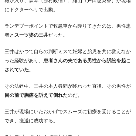
報が入り、森本（勝村政信）、緋山（戸田恵梨香）が現場
にドクターヘリで出動。
ランデブーポイントで救急車から降りてきたのは、男性患
者と
スーツ姿の三井
だった。
三井はかつて自らの判断ミスで妊婦と胎児を共に救えなか
った経験があり、
患者さんの夫である男性から訴訟を起こ
されていた
。
その法廷中、三井の本人尋問が終わった直後、その男性が
目の前で胸痛を訴えて倒れた
のだ。
三井が現場にいたおかげでスムーズに初療を受けることが
でき、搬送に成功する。