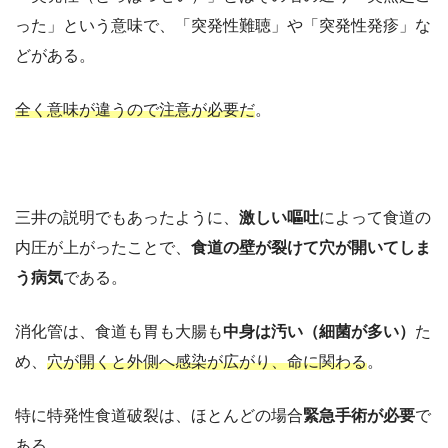
った」という意味で、「突発性難聴」や「突発性発疹」な
どがある。
全く意味が違うので注意が必要だ
。
三井の説明でもあったように、
激しい嘔吐
によって食道の
内圧が上がったことで、
食道の壁が裂けて穴が開いてしま
う病気
である。
消化管は、食道も胃も大腸も
中身は汚い（細菌が多い）
た
め、
穴が開くと外側へ感染が広がり、命に関わる
。
特に特発性食道破裂は、ほとんどの場合
緊急手術が必要
で
ある。